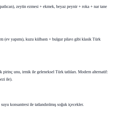
atlıcan), zeytin ezmesi + ekmek, beyaz peynir + roka + nar tane
antı (ev yapımı), kuzu külbastı + bulgur pilavı gibi klasik Türk
pirinç unu, irmik ile geleneksel Türk tatlıları. Modern alternatif:
zi ile).
uyu konsantresi ile tatlandırılmış soğuk içecekler.