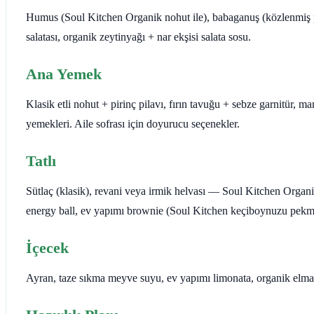
Humus (Soul Kitchen Organik nohut ile), babaganuş (közlenmiş p
salatası, organik zeytinyağı + nar ekşisi salata sosu.
Ana Yemek
Klasik etli nohut + pirinç pilavı, fırın tavuğu + sebze garnitür, m
yemekleri. Aile sofrası için doyurucu seçenekler.
Tatlı
Sütlaç (klasik), revani veya irmik helvası — Soul Kitchen Organik 
energy ball, ev yapımı brownie (Soul Kitchen keçiboynuzu pekme
İçecek
Ayran, taze sıkma meyve suyu, ev yapımı limonata, organik elma s