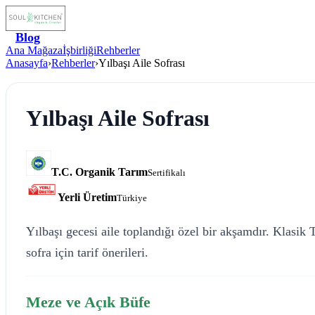
Blog
Ana Mağaza
İşbirliği
Rehberler
Anasayfa
›
Rehberler
›
Yılbaşı Aile Sofrası
Yılbaşı Aile Sofrası
T.C. Organik Tarım
Sertifikalı
Yerli Üretim
Türkiye
Yılbaşı gecesi aile toplandığı özel bir akşamdır. Klasik
sofra için tarif önerileri.
Meze ve Açık Büfe