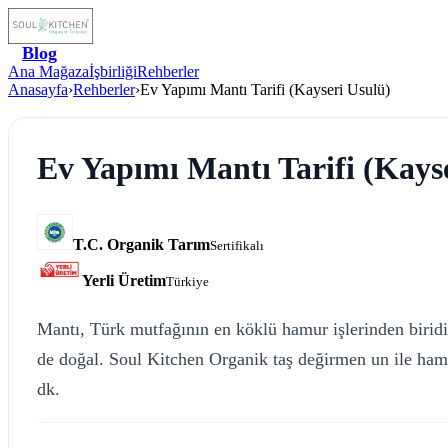
Blog
Ana Mağaza
İşbirliği
Rehberler
Anasayfa
›
Rehberler
›
Ev Yapımı Mantı Tarifi (Kayseri Usulü)
Ev Yapımı Mantı Tarifi (Kays
T.C. Organik Tarım
Sertifikalı
Yerli Üretim
Türkiye
Mantı, Türk mutfağının en köklü hamur işlerinden biridi
de doğal. Soul Kitchen Organik taş değirmen un ile hamur
dk.