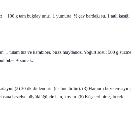
+ 100 g tam buğday unu), 1 yumurta, ½ çay bardağı su, 1 tatlı kaşığı
n, 1 tutam tuz ve karabiber, biraz maydanoz. Yoğurt sosu: 500 g süzm
pul biber + sumak.
rlayın. (2) 30 dk dinlendirin (üstünü örtün). (3) Hamuru bezelere ayırı
rtasına bezelye büyüklüğünde harç koyun. (6) Köşeleri birleştirerek