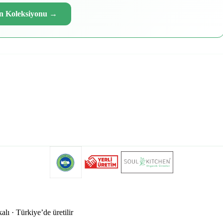
n Koleksiyonu
→
alı · Türkiye’de üretilir