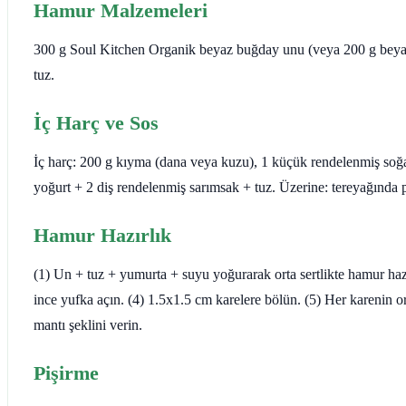
Hamur Malzemeleri
300 g Soul Kitchen Organik beyaz buğday unu (veya 200 g beyaz 
tuz.
İç Harç ve Sos
İç harç: 200 g kıyma (dana veya kuzu), 1 küçük rendelenmiş soğa
yoğurt + 2 diş rendelenmiş sarımsak + tuz. Üzerine: tereyağında 
Hamur Hazırlık
(1) Un + tuz + yumurta + suyu yoğurarak orta sertlikte hamur hazı
ince yufka açın. (4) 1.5x1.5 cm karelere bölün. (5) Her karenin o
mantı şeklini verin.
Pişirme