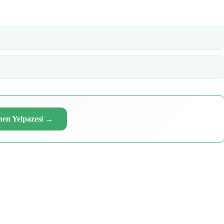
hen Yelpazesi
→