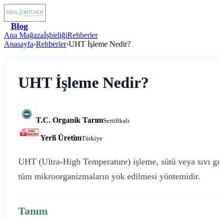
Blog
Ana Mağaza
İşbirliği
Rehberler
Anasayfa
›
Rehberler
›
UHT İşleme Nedir?
UHT İşleme Nedir?
T.C. Organik Tarım
Sertifikalı
Yerli Üretim
Türkiye
UHT (Ultra-High Temperature) işleme, sütü veya sıvı gı
tüm mikroorganizmaların yok edilmesi yöntemidir.
Tanım