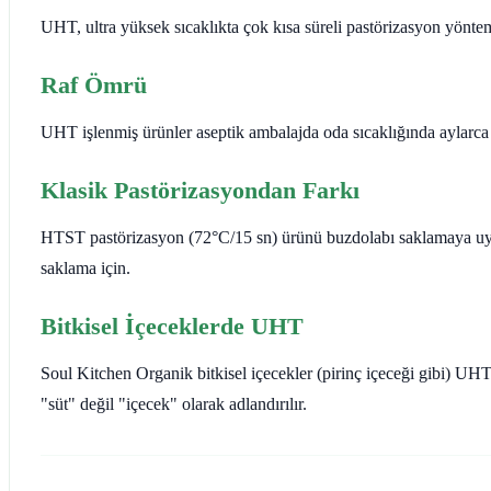
UHT, ultra yüksek sıcaklıkta çok kısa süreli pastörizasyon yöntemidi
Raf Ömrü
UHT işlenmiş ürünler aseptik ambalajda oda sıcaklığında aylarca sa
Klasik Pastörizasyondan Farkı
HTST pastörizasyon (72°C/15 sn) ürünü buzdolabı saklamaya uygu
saklama için.
Bitkisel İçeceklerde UHT
Soul Kitchen Organik bitkisel içecekler (pirinç içeceği gibi) U
"süt" değil "içecek" olarak adlandırılır.