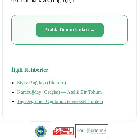
sertifikalı atalık veya doğal çeşit.
Atalık Tohum Unları
→
İlgili Rehberler
Siyez Buğdayı (Einkorn)
Karabuğday (Greçka) — Atalık Bir Tohum
Taş Değirmen Öğütüm: Geleneksel Yöntem