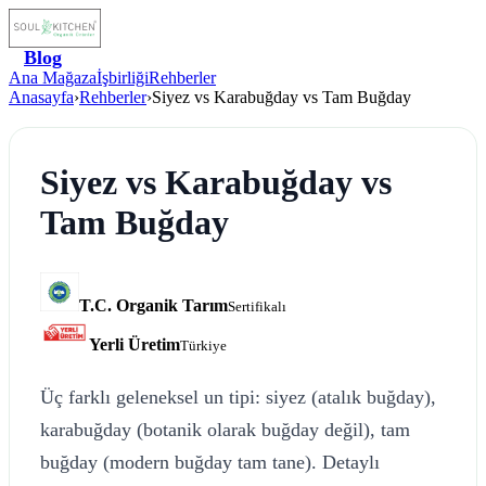
Blog
Ana Mağaza
İşbirliği
Rehberler
Anasayfa
›
Rehberler
›
Siyez vs Karabuğday vs Tam Buğday
Siyez vs Karabuğday vs
Tam Buğday
T.C. Organik Tarım
Sertifikalı
Yerli Üretim
Türkiye
Üç farklı geleneksel un tipi: siyez (atalık buğday),
karabuğday (botanik olarak buğday değil), tam
buğday (modern buğday tam tane). Detaylı