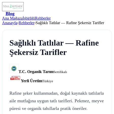
Blog
Ana Mağaza
İşbirliği
Rehberler
Anasayfa
›
Rehberler
›
Sağlıklı Tatlılar — Rafine Şekersiz Tarifler
Sağlıklı Tatlılar — Rafine
Şekersiz Tarifler
T.C. Organik Tarım
Sertifikalı
Yerli Üretim
Türkiye
Rafine şeker kullanmadan, doğal kaynaklı tatlılarla
aile mutfağına uygun tatlı tarifleri. Pekmez, meyve
püresi ve organik tahıllarla pratik öneriler.