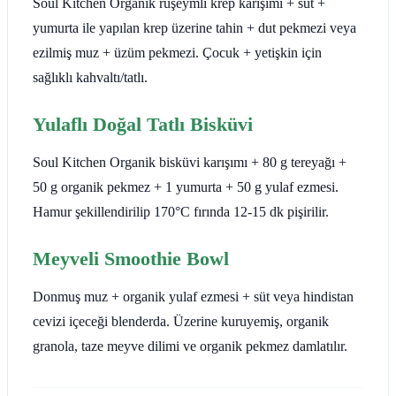
Soul Kitchen Organik rüşeymli krep karışımı + süt +
yumurta ile yapılan krep üzerine tahin + dut pekmezi veya
ezilmiş muz + üzüm pekmezi. Çocuk + yetişkin için
sağlıklı kahvaltı/tatlı.
Yulaflı Doğal Tatlı Bisküvi
Soul Kitchen Organik bisküvi karışımı + 80 g tereyağı +
50 g organik pekmez + 1 yumurta + 50 g yulaf ezmesi.
Hamur şekillendirilip 170°C fırında 12-15 dk pişirilir.
Meyveli Smoothie Bowl
Donmuş muz + organik yulaf ezmesi + süt veya hindistan
cevizi içeceği blenderda. Üzerine kuruyemiş, organik
granola, taze meyve dilimi ve organik pekmez damlatılır.