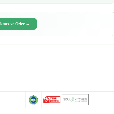
kmez ve Özler
→