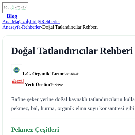
Blog
Ana Mağaza
İşbirliği
Rehberler
Anasayfa
›
Rehberler
›
Doğal Tatlandırıcılar Rehberi
Doğal Tatlandırıcılar Rehberi
T.C. Organik Tarım
Sertifikalı
Yerli Üretim
Türkiye
Rafine şeker yerine doğal kaynaklı tatlandırıcıların kul
pekmez, bal, hurma, organik elma suyu konsantresi gibi do
Pekmez Çeşitleri