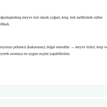
nlaştırılmış meyve özü olarak yoğurt, krep, kek tariflerinde rafine
fikalı.
eçiboynuzu pekmezi (kakaomsu); doğal smoothie → meyve özleri; krep v
neyerek aromaya en uygun seçimi yapabilirsiniz.