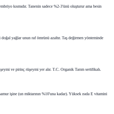
n embriyo kısmıdır. Tanenin sadece %2-3'ünü oluşturur ama besin
ği doğal yağlar unun raf ömrünü azaltır. Taş değirmen yönteminde
ymi ve pirinç rüşeymi yer alır. T.C. Organik Tarım sertifikalı.
 hamur işine (un miktarının %10'una kadar). Yüksek ısıda E vitamini