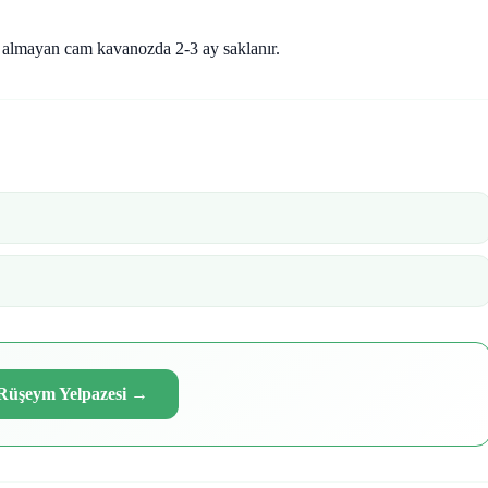
a almayan cam kavanozda 2-3 ay saklanır.
Rüşeym Yelpazesi
→