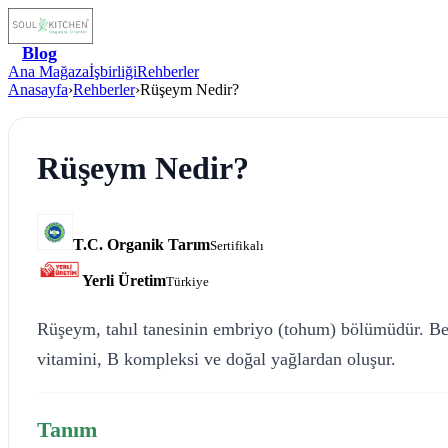
Blog
Ana Mağaza
İşbirliği
Rehberler
Anasayfa
›
Rehberler
›
Rüşeym Nedir?
Rüşeym Nedir?
T.C. Organik Tarım
Sertifikalı
Yerli Üretim
Türkiye
Rüşeym, tahıl tanesinin embriyo (tohum) bölümüdür. Bes
vitamini, B kompleksi ve doğal yağlardan oluşur.
Tanım