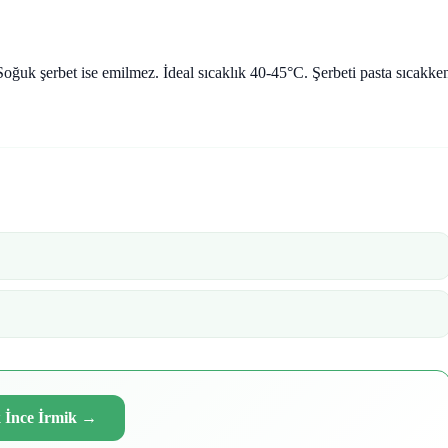
Soğuk şerbet ise emilmez. İdeal sıcaklık 40-45°C. Şerbeti pasta sıcakke
 İnce İrmik
→