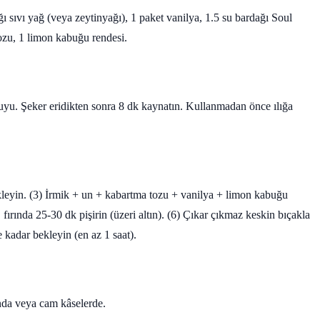
ı sıvı yağ (veya zeytinyağı), 1 paket vanilya, 1.5 su bardağı Soul
ozu, 1 limon kabuğu rendesi.
 suyu. Şeker eridikten sonra 8 dk kaynatın. Kullanmadan önce ılığa
ekleyin. (3) İrmik + un + kabartma tozu + vanilya + limon kabuğu
fırında 25-30 dk pişirin (üzeri altın). (6) Çıkar çıkmaz keskin bıçakla
e kadar bekleyin (en az 1 saat).
ğında veya cam kâselerde.