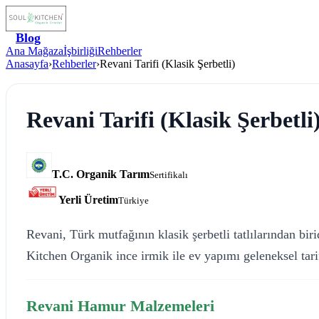
Blog
Ana Mağaza
İşbirliği
Rehberler
Anasayfa
›
Rehberler
›
Revani Tarifi (Klasik Şerbetli)
Revani Tarifi (Klasik Şerbetli
T.C. Organik Tarım
Sertifikalı
Yerli Üretim
Türkiye
Revani, Türk mutfağının klasik şerbetli tatlılarından biri
Kitchen Organik ince irmik ile ev yapımı geleneksel tari
Revani Hamur Malzemeleri