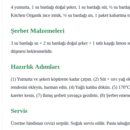
4 yumurta, 1 su bardağı doğal şeker, 1 su bardağı süt, ½ su bardağ
Kitchen Organik ince irmik, ½ su bardağı un, 1 paket kabartma t
Şerbet Malzemeleri
3 su bardağı su + 2 su bardağı doğal şeker + 1 tatlı kaşığı limon
düşmesi beklenmelidir.
Hazırlık Adımları
(1) Yumurta ve şekeri köpürene kadar çırpın. (2) Süt + sıvı yağ 
rendesini ekleyin, harman edin. (4) Yağlı kalıba dökün. (5) 170°C 
kareler kesin. (7) Ilımış şerbeti yavaşça gezdirin. (8) Şerbet emen
Servis
Üzerine hindistan cevizi serpilir. Soğuk servis edilir. Pasta taba