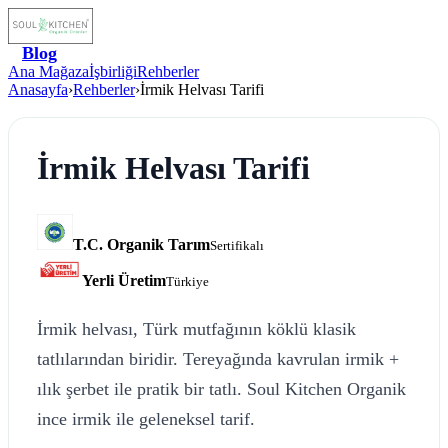
Blog
Ana Mağaza
İşbirliği
Rehberler
Anasayfa
›
Rehberler
›
İrmik Helvası Tarifi
İrmik Helvası Tarifi
T.C. Organik Tarım
Sertifikalı
Yerli Üretim
Türkiye
İrmik helvası, Türk mutfağının köklü klasik
tatlılarından biridir. Tereyağında kavrulan irmik +
ılık şerbet ile pratik bir tatlı. Soul Kitchen Organik
ince irmik ile geleneksel tarif.