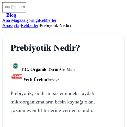
Blog
Ana Mağaza
İşbirliği
Rehberler
Anasayfa
›
Rehberler
›
Prebiyotik Nedir?
Prebiyotik Nedir?
T.C. Organik Tarım
Sertifikalı
Yerli Üretim
Türkiye
Prebiyotik, sindirim sistemindeki faydalı
mikroorganizmaların besin kaynağı olan,
çözünmeyen lif türlerine verilen isimdir.