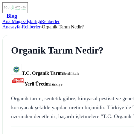
Blog
Ana Mağaza
İşbirliği
Rehberler
Anasayfa
›
Rehberler
›
Organik Tarım Nedir?
Organik Tarım Nedir?
T.C. Organik Tarım
Sertifikalı
Yerli Üretim
Türkiye
Organik tarım, sentetik gübre, kimyasal pestisit ve gene
koruyacak şekilde yapılan üretim biçimidir. Türkiye’de 
üzerinden denetlenir; başarılı işletmelere "T.C. Organik T