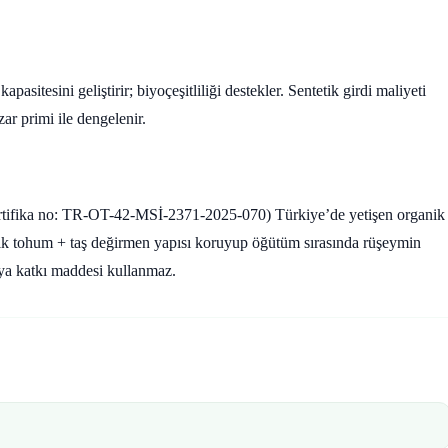
asitesini geliştirir; biyoçeşitliliği destekler. Sentetik girdi maliyeti
ar primi ile dengelenir.
sertifika no: TR-OT-42-MSİ-2371-2025-070) Türkiye’de yetişen organik
alık tohum + taş değirmen yapısı koruyup öğütüm sırasında rüşeymin
ya katkı maddesi kullanmaz.