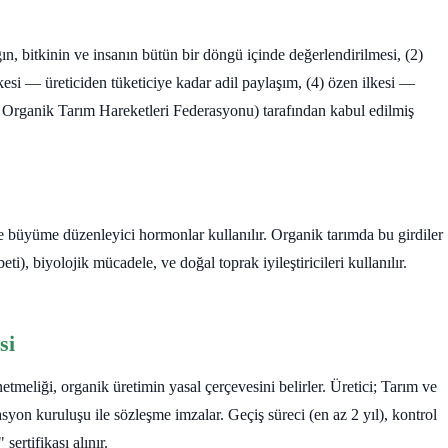
ğın, bitkinin ve insanın bütün bir döngü içinde değerlendirilmesi, (2)
kesi — üreticiden tüketiciye kadar adil paylaşım, (4) özen ilkesi —
ı Organik Tarım Hareketleri Federasyonu) tarafından kabul edilmiş
 ve büyüme düzenleyici hormonlar kullanılır. Organik tarımda bu girdiler
), biyolojik mücadele, ve doğal toprak iyileştiricileri kullanılır.
si
eliği, organik üretimin yasal çerçevesini belirler. Üretici; Tarım ve
asyon kuruluşu ile sözleşme imzalar. Geçiş süreci (en az 2 yıl), kontrol
ertifikası alınır.