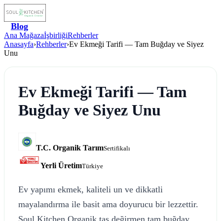
Blog
Ana Mağaza
İşbirliği
Rehberler
Anasayfa
›
Rehberler
›
Ev Ekmeği Tarifi — Tam Buğday ve Siyez
Unu
Ev Ekmeği Tarifi — Tam
Buğday ve Siyez Unu
T.C. Organik Tarım
Sertifikalı
Yerli Üretim
Türkiye
Ev yapımı ekmek, kaliteli un ve dikkatli
mayalandırma ile basit ama doyurucu bir lezzettir.
Soul Kitchen Organik taş değirmen tam buğday