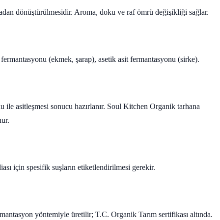
dan dönüştürülmesidir. Aroma, doku ve raf ömrü değişikliği sağlar.
l fermantasyonu (ekmek, şarap), asetik asit fermantasyonu (sirke).
u ile asitleşmesi sonucu hazırlanır. Soul Kitchen Organik tarhana
nur.
sı için spesifik suşların etiketlendirilmesi gerekir.
antasyon yöntemiyle üretilir; T.C. Organik Tarım sertifikası altında.