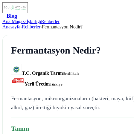
Blog
Ana Mağaza
İşbirliği
Rehberler
Anasayfa
›
Rehberler
›
Fermantasyon Nedir?
Fermantasyon Nedir?
T.C. Organik Tarım
Sertifikalı
Yerli Üretim
Türkiye
Fermantasyon, mikroorganizmaların (bakteri, maya, küf) g
alkol, gaz) ürettiği biyokimyasal süreçtir.
Tanım