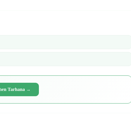
chen Tarhana
→