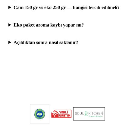
Cam 150 gr vs eko 250 gr — hangisi tercih edilmeli?
Eko paket aroma kaybı yapar mı?
Açıldıktan sonra nasıl saklanır?
Organik Rüşeym eko 250gr
Soul Kitchen Organik Ürünler · T.C. Organik Tarım
sertifikalı · Yerli üretim · Katkısız.
Mağazada Satın Al →