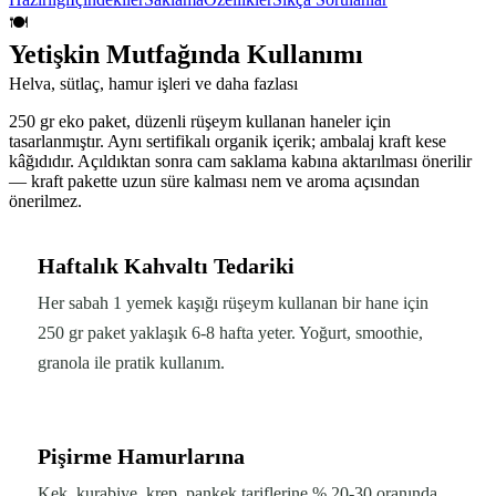
🍽️
Yetişkin Mutfağında Kullanımı
Helva, sütlaç, hamur işleri ve daha fazlası
250 gr eko paket, düzenli rüşeym kullanan haneler için
tasarlanmıştır. Aynı sertifikalı organik içerik; ambalaj kraft kese
kâğıdıdır. Açıldıktan sonra cam saklama kabına aktarılması önerilir
— kraft pakette uzun süre kalması nem ve aroma açısından
önerilmez.
Haftalık Kahvaltı Tedariki
Her sabah 1 yemek kaşığı rüşeym kullanan bir hane için
250 gr paket yaklaşık 6-8 hafta yeter. Yoğurt, smoothie,
granola ile pratik kullanım.
Pişirme Hamurlarına
Kek, kurabiye, krep, pankek tariflerine % 20-30 oranında