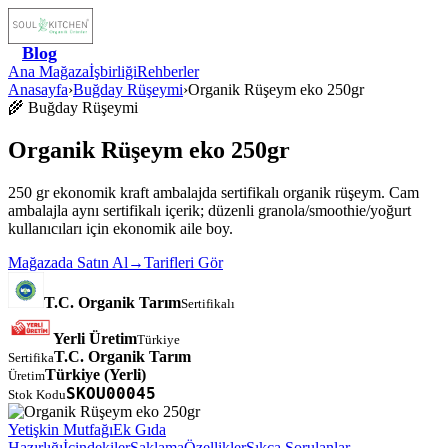
Blog
Ana Mağaza
İşbirliği
Rehberler
Anasayfa
›
Buğday Rüşeymi
›
Organik Rüşeym eko 250gr
🌾
Buğday Rüşeymi
Organik Rüşeym eko 250gr
250 gr ekonomik kraft ambalajda sertifikalı organik rüşeym. Cam
ambalajla aynı sertifikalı içerik; düzenli granola/smoothie/yoğurt
kullanıcıları için ekonomik aile boy.
Mağazada Satın Al
→
Tarifleri Gör
T.C. Organik Tarım
Sertifikalı
Yerli Üretim
Türkiye
T.C. Organik Tarım
Sertifika
Türkiye
(Yerli)
Üretim
SKOU00045
Stok Kodu
Yetişkin Mutfağı
Ek Gıda
Hazırlığı
İçindekiler
Saklama
Özellikler
Sıkça Sorulanlar