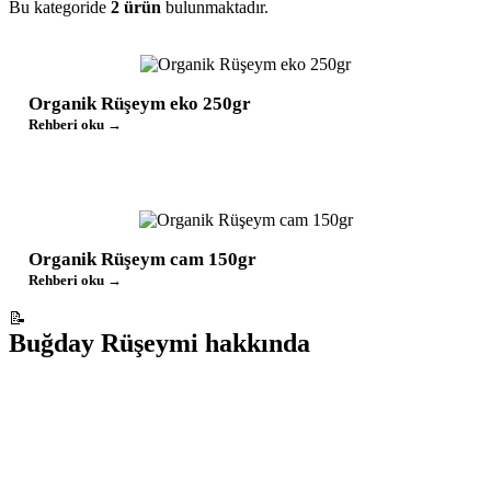
Bu kategoride
2
ürün
bulunmaktadır.
Organik Rüşeym eko 250gr
Rehberi oku →
Organik Rüşeym cam 150gr
Rehberi oku →
📝
Buğday Rüşeymi
hakkında
Tüm
buğday rüşeymi
ürünleri
mağazada
Soul Kitchen Organik Ürünler · T.C. Organik Tarım
sertifikalı · Yerli üretim.