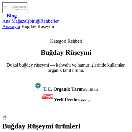
Blog
Ana Mağaza
İşbirliği
Rehberler
Anasayfa
›
Buğday Rüşeymi
Kategori Rehberi
Buğday Rüşeymi
Doğal buğday rüşeymi — kahvaltı ve hamur işlerinde kullanılan
organik tahıl ürünü.
T.C. Organik Tarım
Sertifikalı
Yerli Üretim
Türkiye
📦
Buğday Rüşeymi
ürünleri