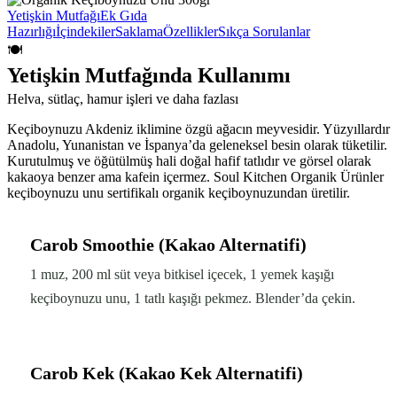
Yetişkin Mutfağı
Ek Gıda
Hazırlığı
İçindekiler
Saklama
Özellikler
Sıkça Sorulanlar
🍽️
Yetişkin Mutfağında Kullanımı
Helva, sütlaç, hamur işleri ve daha fazlası
Keçiboynuzu Akdeniz iklimine özgü ağacın meyvesidir. Yüzyıllardır
Anadolu, Yunanistan ve İspanya’da geleneksel besin olarak tüketilir.
Kurutulmuş ve öğütülmüş hali doğal hafif tatlıdır ve görsel olarak
kakaoya benzer ama kafein içermez. Soul Kitchen Organik Ürünler
keçiboynuzu unu sertifikalı organik keçiboynuzundan üretilir.
Carob Smoothie (Kakao Alternatifi)
1 muz, 200 ml süt veya bitkisel içecek, 1 yemek kaşığı
keçiboynuzu unu, 1 tatlı kaşığı pekmez. Blender’da çekin.
Carob Kek (Kakao Kek Alternatifi)