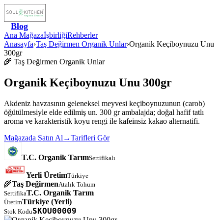
Blog
Ana Mağaza
İşbirliği
Rehberler
Anasayfa
›
Taş Değirmen Organik Unlar
›
Organik Keçiboynuzu Unu
300gr
🌾
Taş Değirmen Organik Unlar
Organik Keçiboynuzu Unu 300gr
Akdeniz havzasının geleneksel meyvesi keçiboynuzunun (carob)
öğütülmesiyle elde edilmiş un. 300 gr ambalajda; doğal hafif tatlı
aroma ve karakteristik koyu rengi ile kafeinsiz kakao alternatifi.
Mağazada Satın Al
→
Tarifleri Gör
T.C. Organik Tarım
Sertifikalı
Yerli Üretim
Türkiye
🌾
Taş Değirmen
Atalık Tohum
T.C. Organik Tarım
Sertifika
Türkiye
(Yerli)
Üretim
SKOU00009
Stok Kodu