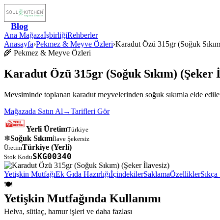
Blog
Ana Mağaza
İşbirliği
Rehberler
Anasayfa
›
Pekmez & Meyve Özleri
›
Karadut Özü 315gr (Soğuk Sıkım)
🌾
Pekmez & Meyve Özleri
Karadut Özü 315gr (Soğuk Sıkım) (Şeker İ
Mevsiminde toplanan karadut meyvelerinden soğuk sıkımla elde edilen
Mağazada Satın Al
→
Tarifleri Gör
Yerli Üretim
Türkiye
❄
Soğuk Sıkım
İlave Şekersiz
Türkiye
(Yerli)
Üretim
SKG00340
Stok Kodu
Yetişkin Mutfağı
Ek Gıda Hazırlığı
İçindekiler
Saklama
Özellikler
Sıkça 
🍽️
Yetişkin Mutfağında Kullanımı
Helva, sütlaç, hamur işleri ve daha fazlası