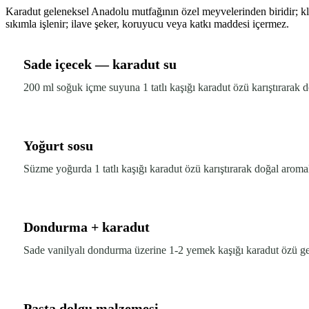
Karadut geleneksel Anadolu mutfağının özel meyvelerinden biridir; k
sıkımla işlenir; ilave şeker, koruyucu veya katkı maddesi içermez.
Sade içecek — karadut su
200 ml soğuk içme suyuna 1 tatlı kaşığı karadut özü karıştırarak do
Yoğurt sosu
Süzme yoğurda 1 tatlı kaşığı karadut özü karıştırarak doğal aromal
Dondurma + karadut
Sade vanilyalı dondurma üzerine 1-2 yemek kaşığı karadut özü gezd
Pasta dolgu malzemesi