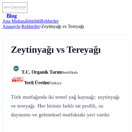
Blog
Ana Mağaza
İşbirliği
Rehberler
Anasayfa
›
Rehberler
›
Zeytinyağı vs Tereyağı
Zeytinyağı vs Tereyağı
T.C. Organik Tarım
Sertifikalı
Yerli Üretim
Türkiye
Türk mutfağında iki temel yağ kaynağı: zeytinyağı
ve tereyağı. Her birinin farklı tat profili, ısı
dayanımı ve geleneksel mutfaktaki yeri vardır.