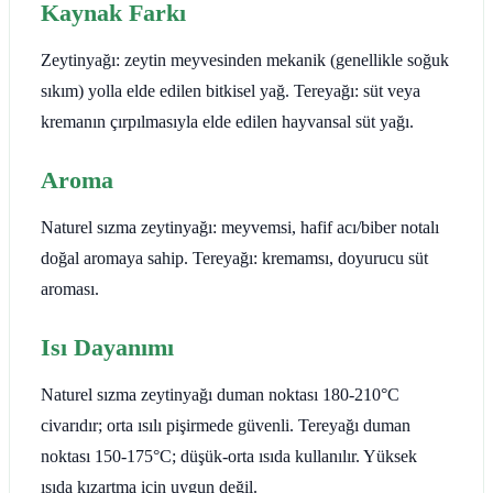
Kaynak Farkı
Zeytinyağı: zeytin meyvesinden mekanik (genellikle soğuk
sıkım) yolla elde edilen bitkisel yağ. Tereyağı: süt veya
kremanın çırpılmasıyla elde edilen hayvansal süt yağı.
Aroma
Naturel sızma zeytinyağı: meyvemsi, hafif acı/biber notalı
doğal aromaya sahip. Tereyağı: kremamsı, doyurucu süt
aroması.
Isı Dayanımı
Naturel sızma zeytinyağı duman noktası 180-210°C
civarıdır; orta ısılı pişirmede güvenli. Tereyağı duman
noktası 150-175°C; düşük-orta ısıda kullanılır. Yüksek
ısıda kızartma için uygun değil.