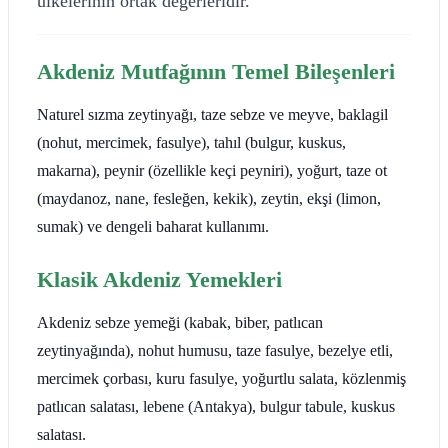
ülkelerinin ortak değerleridir.
Akdeniz Mutfağının Temel Bileşenleri
Naturel sızma zeytinyağı, taze sebze ve meyve, baklagil
(nohut, mercimek, fasulye), tahıl (bulgur, kuskus,
makarna), peynir (özellikle keçi peyniri), yoğurt, taze ot
(maydanoz, nane, fesleğen, kekik), zeytin, ekşi (limon,
sumak) ve dengeli baharat kullanımı.
Klasik Akdeniz Yemekleri
Akdeniz sebze yemeği (kabak, biber, patlıcan
zeytinyağında), nohut humusu, taze fasulye, bezelye etli,
mercimek çorbası, kuru fasulye, yoğurtlu salata, közlenmiş
patlıcan salatası, lebene (Antakya), bulgur tabule, kuskus
salatası.