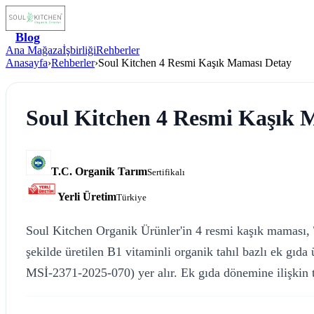
Blog
Ana Mağaza
İşbirliği
Rehberler
Anasayfa
›
Rehberler
›
Soul Kitchen 4 Resmi Kaşık Maması Detay
Soul Kitchen 4 Resmi Kaşık 
T.C. Organik Tarım
Sertifikalı
Yerli Üretim
Türkiye
Soul Kitchen Organik Ürünler'in 4 resmi kaşık maması
şekilde üretilen B1 vitaminli organik tahıl bazlı ek gıda
MSİ-2371-2025-070) yer alır. Ek gıda dönemine ilişkin tü