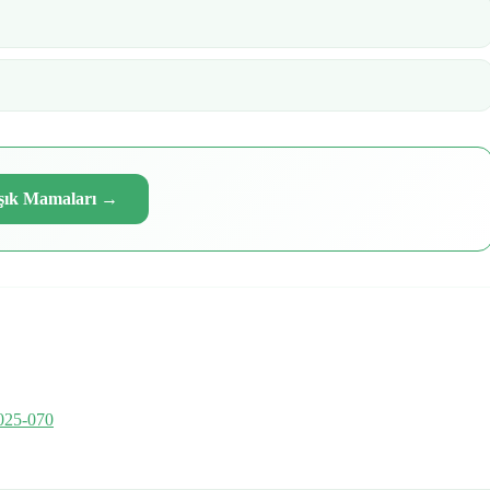
şık Mamaları
→
025-070