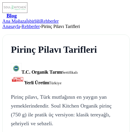
Blog
Ana Mağaza
İşbirliği
Rehberler
Anasayfa
›
Rehberler
›
Pirinç Pilavı Tarifleri
Pirinç Pilavı Tarifleri
T.C. Organik Tarım
Sertifikalı
Yerli Üretim
Türkiye
Pirinç pilavı, Türk mutfağının en yaygın yan
yemeklerindendir. Soul Kitchen Organik pirinç
(750 g) ile pratik üç versiyon: klasik tereyağlı,
şehriyeli ve sebzeli.