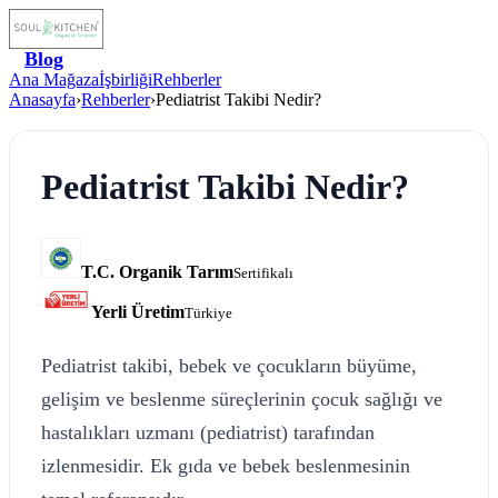
Blog
Ana Mağaza
İşbirliği
Rehberler
Anasayfa
›
Rehberler
›
Pediatrist Takibi Nedir?
Pediatrist Takibi Nedir?
T.C. Organik Tarım
Sertifikalı
Yerli Üretim
Türkiye
Pediatrist takibi, bebek ve çocukların büyüme,
gelişim ve beslenme süreçlerinin çocuk sağlığı ve
hastalıkları uzmanı (pediatrist) tarafından
izlenmesidir. Ek gıda ve bebek beslenmesinin