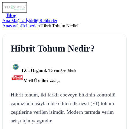
Blog
Ana Mağaza
İşbirliği
Rehberler
Anasayfa
›
Rehberler
›
Hibrit Tohum Nedir?
Hibrit Tohum Nedir?
T.C. Organik Tarım
Sertifikalı
Yerli Üretim
Türkiye
Hibrit tohum, iki farklı ebeveyn bitkinin kontrollü
çaprazlanmasıyla elde edilen ilk nesil (F1) tohum
çeşitlerine verilen isimdir. Modern tarımda verim
artışı için yaygındır.