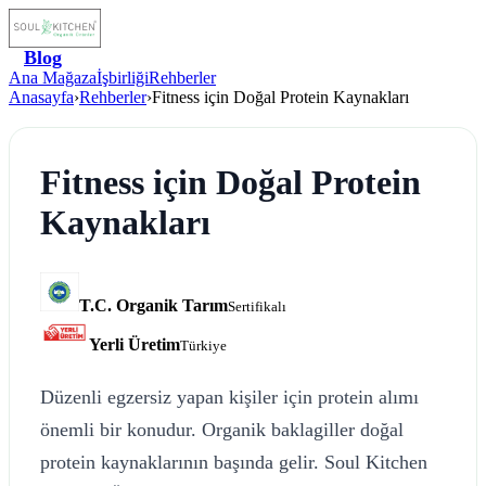
Blog
Ana Mağaza
İşbirliği
Rehberler
Anasayfa
›
Rehberler
›
Fitness için Doğal Protein Kaynakları
Fitness için Doğal Protein
Kaynakları
T.C. Organik Tarım
Sertifikalı
Yerli Üretim
Türkiye
Düzenli egzersiz yapan kişiler için protein alımı
önemli bir konudur. Organik baklagiller doğal
protein kaynaklarının başında gelir. Soul Kitchen