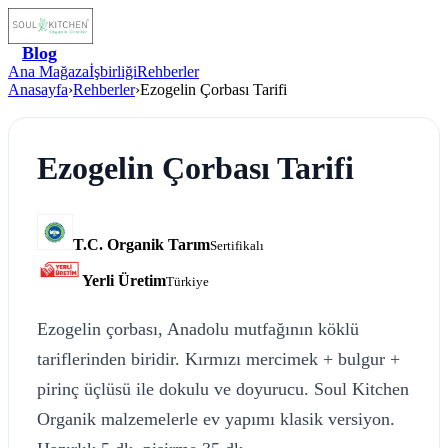
Blog
Ana Mağaza
İşbirliği
Rehberler
Anasayfa
›
Rehberler
›
Ezogelin Çorbası Tarifi
Ezogelin Çorbası Tarifi
T.C. Organik Tarım
Sertifikalı
Yerli Üretim
Türkiye
Ezogelin çorbası, Anadolu mutfağının köklü
tariflerinden biridir. Kırmızı mercimek + bulgur +
pirinç üçlüsü ile dokulu ve doyurucu. Soul Kitchen
Organik malzemelerle ev yapımı klasik versiyon.