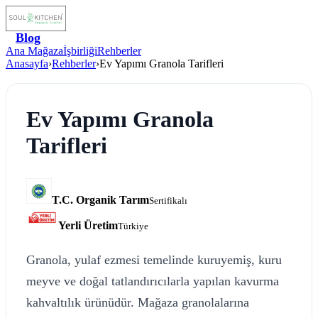
Blog
Ana Mağaza
İşbirliği
Rehberler
Anasayfa
›
Rehberler
›
Ev Yapımı Granola Tarifleri
Ev Yapımı Granola
Tarifleri
T.C. Organik Tarım
Sertifikalı
Yerli Üretim
Türkiye
Granola, yulaf ezmesi temelinde kuruyemiş, kuru
meyve ve doğal tatlandırıcılarla yapılan kavurma
kahvaltılık ürünüdür. Mağaza granolalarına