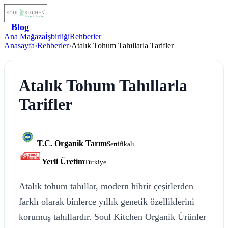
Blog
Ana Mağaza
İşbirliği
Rehberler
Anasayfa
›
Rehberler
›
Atalık Tohum Tahıllarla Tarifler
Atalık Tohum Tahıllarla
Tarifler
T.C. Organik Tarım
Sertifikalı
Yerli Üretim
Türkiye
Atalık tohum tahıllar, modern hibrit çeşitlerden
farklı olarak binlerce yıllık genetik özelliklerini
korumuş tahıllardır. Soul Kitchen Organik Ürünler