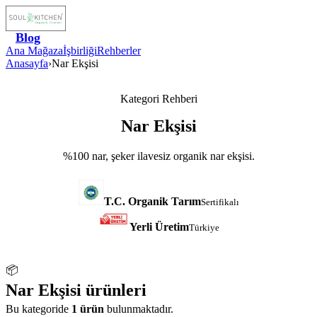
Blog
Ana Mağaza
İşbirliği
Rehberler
Anasayfa
›
Nar Ekşisi
Kategori Rehberi
Nar Ekşisi
%100 nar, şeker ilavesiz organik nar ekşisi.
T.C. Organik Tarım
Sertifikalı
Yerli Üretim
Türkiye
📦
Nar Ekşisi
ürünleri
Bu kategoride
1
ürün
bulunmaktadır.