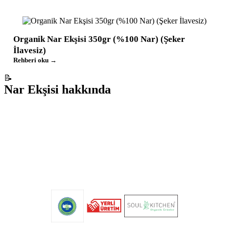
Organik Nar Ekşisi 350gr (%100 Nar) (Şeker
İlavesiz)
Rehberi oku →
📝
Nar Ekşisi
hakkında
Tüm
nar ekşisi
ürünleri mağazada
Soul Kitchen Organik Ürünler · T.C. Organik Tarım
sertifikalı · Yerli üretim.
Mağazaya Git →