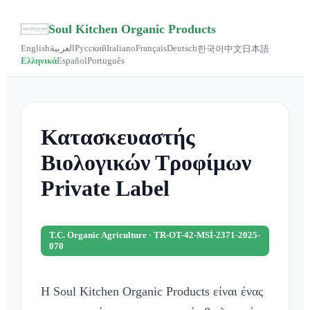
Soul Kitchen Organic Products
English
العربية
Русский
Italiano
Français
Deutsch
한국어
中文
日本語
Ελληνικά
Español
Português
Κατασκευαστής
Βιολογικών Τροφίμων
Private Label
T.C. Organic Agriculture · TR-OT-42-MSİ-2371-2025-
070
Η Soul Kitchen Organic Products είναι ένας