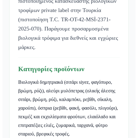
πιστοποιημένος κατασκευαστής βιολογικών
τροφίμων private label στην Τουρκία
(πιστοποίηση T.C. TR-OT-42-MSİ-2371-
2025-070). Παράγουμε προσαρμοσμένα
βιολογικά τρόφιμα για διεθνείς και εγχώριες
μάρκες.
Κατηγορίες προϊόντων
Βιολογικά δημητριακά (σιτάρι siyez, φαγόπυρο,
βρώμη, ρύζι), αλεύρι μυλόπετρας (ολικής άλεσης
σιτάρι, βρώμη, ρύζι, καλαμπόκι, ρεβίθι, σίκαλη,
χαρούπι), όσπρια (ρεβίθι, φακή, φασόλι, πλιγούρι),
πεκμέζ και εκχυλίσματα φρούτων, ελαιόλαδο και
επιτραπέζιες ελιές, ζυμαρικά, ταρχανά, φύτρο
σταριού, βρεφικές τροφές.