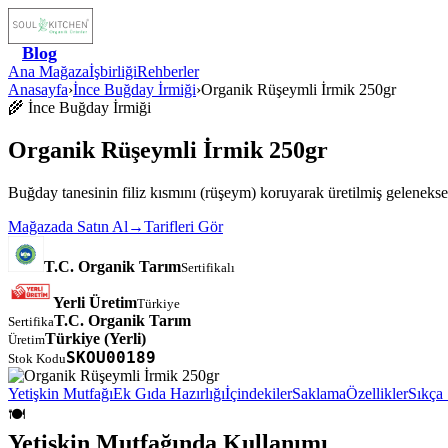
Blog
Ana Mağaza
İşbirliği
Rehberler
Anasayfa
›
İnce Buğday İrmiği
›
Organik Rüşeymli İrmik 250gr
🌾
İnce Buğday İrmiği
Organik Rüşeymli İrmik 250gr
Buğday tanesinin filiz kısmını (rüşeym) koruyarak üretilmiş gelenekse
Mağazada Satın Al
→
Tarifleri Gör
T.C. Organik Tarım
Sertifikalı
Yerli Üretim
Türkiye
T.C. Organik Tarım
Sertifika
Türkiye
(Yerli)
Üretim
SKOU00189
Stok Kodu
Yetişkin Mutfağı
Ek Gıda Hazırlığı
İçindekiler
Saklama
Özellikler
Sıkça 
🍽️
Yetişkin Mutfağında Kullanımı