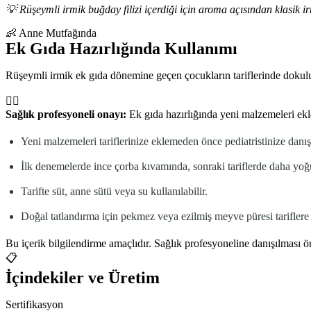
💡
Rüşeymli irmik buğday filizi içerdiği için aroma açısından klasik i
👶 Anne Mutfağında
Ek Gıda Hazırlığında Kullanımı
Rüşeymli irmik ek gıda dönemine geçen çocukların tariflerinde dokulu
👩‍⚕️
Sağlık profesyoneli onayı:
Ek gıda hazırlığında yeni malzemeleri ek
Yeni malzemeleri tariflerinize eklemeden önce pediatristinize danış
İlk denemelerde ince çorba kıvamında, sonraki tariflerde daha yoğ
Tarifte süt, anne sütü veya su kullanılabilir.
Doğal tatlandırma için pekmez veya ezilmiş meyve püresi tariflere 
Bu içerik bilgilendirme amaçlıdır. Sağlık profesyoneline danışılması ön
📋
İçindekiler ve Üretim
Sertifikasyon