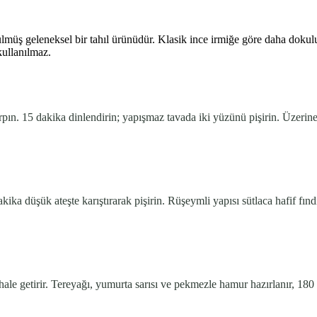
müş geleneksel bir tahıl ürünüdür. Klasik ince irmiğe göre daha dokulu
kullanılmaz.
ırpın. 15 dakika dinlendirin; yapışmaz tavada iki yüzünü pişirin. Üzerin
ika düşük ateşte karıştırarak pişirin. Rüşeymli yapısı sütlaca hafif fınd
e getirir. Tereyağı, yumurta sarısı ve pekmezle hamur hazırlanır, 180 °