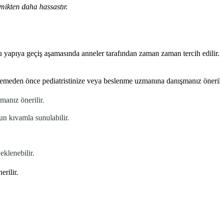
rmikten daha hassastır.
 yapıya geçiş aşamasında anneler tarafından zaman zaman tercih edilir.
lemeden önce pediatristinize veya beslenme uzmanına danışmanız öneril
manız önerilir.
un kıvamla sunulabilir.
eklenebilir.
erilir.