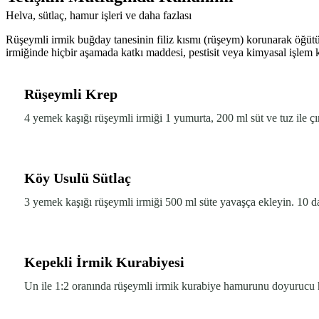
Helva, sütlaç, hamur işleri ve daha fazlası
Rüşeymli irmik buğday tanesinin filiz kısmı (rüşeym) korunarak öğütül
irmiğinde hiçbir aşamada katkı maddesi, pestisit veya kimyasal işlem 
Rüşeymli Krep
4 yemek kaşığı rüşeymli irmiği 1 yumurta, 200 ml süt ve tuz ile ç
Köy Usulü Sütlaç
3 yemek kaşığı rüşeymli irmiği 500 ml süte yavaşça ekleyin. 10 dak
Kepekli İrmik Kurabiyesi
Un ile 1:2 oranında rüşeymli irmik kurabiye hamurunu doyurucu hal