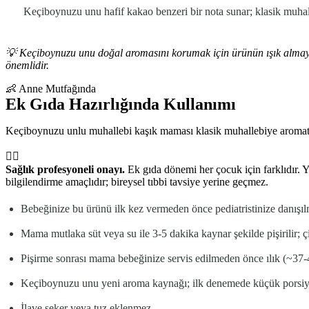
Keçiboynuzu unu hafif kakao benzeri bir nota sunar; klasik muhalle
💡
Keçiboynuzu unu doğal aromasını korumak için ürünün ışık almaya
önemlidir.
👶 Anne Mutfağında
Ek Gıda Hazırlığında Kullanımı
Keçiboynuzu unlu muhallebi kaşık maması klasik muhallebiye aromatik 
👩‍⚕️
Sağlık profesyoneli onayı.
Ek gıda dönemi her çocuk için farklıdır. Y
bilgilendirme amaçlıdır; bireysel tıbbi tavsiye yerine geçmez.
Bebeğinize bu ürünü ilk kez vermeden önce pediatristinize danışılm
Mama mutlaka süt veya su ile 3-5 dakika kaynar şekilde pişirilir; ç
Pişirme sonrası mama bebeğinize servis edilmeden önce ılık (~37-
Keçiboynuzu unu yeni aroma kaynağı; ilk denemede küçük porsiyon
İlave şeker veya tuz eklenmez.