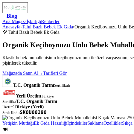
Blog
Ana Mağaza
İşbirliği
Rehberler
Anasayfa
›
Tahıl Bazlı Bebek Ek Gıda
›
Organik Keçiboynuzu Unlu Be
🌾
Tahıl Bazlı Bebek Ek Gıda
Organik Keçiboynuzu Unlu Bebek Muhall
Klasik bebek muhallebisinin keçiboynuzu unu ile özel varyasyonu; serti
pişirilerek tüketilir.
Mağazada Satın Al
→
Tarifleri Gör
T.C. Organik Tarım
Sertifikalı
Yerli Üretim
Türkiye
T.C. Organik Tarım
Sertifika
Türkiye
(Yerli)
Üretim
SKOU00290
Stok Kodu
Yetişkin Mutfağı
Ek Gıda Hazırlığı
İçindekiler
Saklama
Özellikler
Sıkça 
🍽️