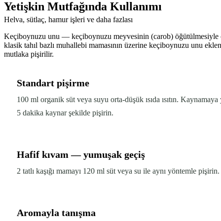
Yetişkin Mutfağında Kullanımı
Helva, sütlaç, hamur işleri ve daha fazlası
Keçiboynuzu unu — keçiboynuzu meyvesinin (carob) öğütülmesiyle elde
klasik tahıl bazlı muhallebi mamasının üzerine keçiboynuzu unu eklener
mutlaka pişirilir.
Standart pişirme
100 ml organik süt veya suyu orta-düşük ısıda ısıtın. Kaynamaya 
5 dakika kaynar şekilde pişirin.
Hafif kıvam — yumuşak geçiş
2 tatlı kaşığı mamayı 120 ml süt veya su ile aynı yöntemle pişirin
Aromayla tanışma