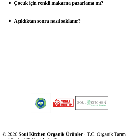
Çocuk için renkli makarna pazarlama mı?
Açıldıktan sonra nasıl saklanır?
Organik Bal Kabaklı Makarna
330gr (İlave Tuzsuz) (Vegan)
Soul Kitchen Organik Ürünler · T.C. Organik Tarım
sertifikalı · Yerli üretim · Katkısız.
Mağazada Satın Al →
©
2026
Soul Kitchen Organik Ürünler
· T.C. Organik Tarım