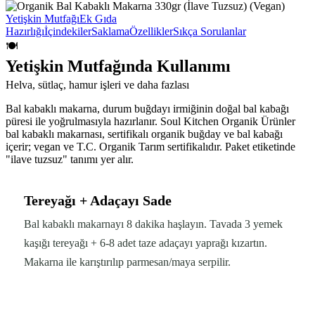
Yetişkin Mutfağı
Ek Gıda
Hazırlığı
İçindekiler
Saklama
Özellikler
Sıkça Sorulanlar
🍽️
Yetişkin Mutfağında Kullanımı
Helva, sütlaç, hamur işleri ve daha fazlası
Bal kabaklı makarna, durum buğdayı irmiğinin doğal bal kabağı
püresi ile yoğrulmasıyla hazırlanır. Soul Kitchen Organik Ürünler
bal kabaklı makarnası, sertifikalı organik buğday ve bal kabağı
içerir; vegan ve T.C. Organik Tarım sertifikalıdır. Paket etiketinde
"ilave tuzsuz" tanımı yer alır.
Tereyağı + Adaçayı Sade
Bal kabaklı makarnayı 8 dakika haşlayın. Tavada 3 yemek
kaşığı tereyağı + 6-8 adet taze adaçayı yaprağı kızartın.
Makarna ile karıştırılıp parmesan/maya serpilir.