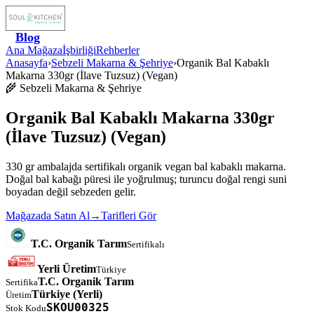
Blog
Ana Mağaza
İşbirliği
Rehberler
Anasayfa
›
Sebzeli Makarna & Şehriye
›
Organik Bal Kabaklı
Makarna 330gr (İlave Tuzsuz) (Vegan)
🌾
Sebzeli Makarna & Şehriye
Organik Bal Kabaklı Makarna 330gr
(İlave Tuzsuz) (Vegan)
330 gr ambalajda sertifikalı organik vegan bal kabaklı makarna.
Doğal bal kabağı püresi ile yoğrulmuş; turuncu doğal rengi suni
boyadan değil sebzeden gelir.
Mağazada Satın Al
→
Tarifleri Gör
T.C. Organik Tarım
Sertifikalı
Yerli Üretim
Türkiye
T.C. Organik Tarım
Sertifika
Türkiye
(Yerli)
Üretim
SKOU00325
Stok Kodu