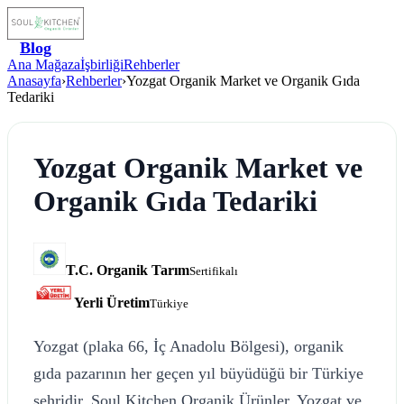
Blog
Ana Mağaza
İşbirliği
Rehberler
Anasayfa
›
Rehberler
›
Yozgat Organik Market ve Organik Gıda
Tedariki
Yozgat Organik Market ve
Organik Gıda Tedariki
T.C. Organik Tarım
Sertifikalı
Yerli Üretim
Türkiye
Yozgat (plaka 66, İç Anadolu Bölgesi), organik
gıda pazarının her geçen yıl büyüdüğü bir Türkiye
şehridir. Soul Kitchen Organik Ürünler, Yozgat ve