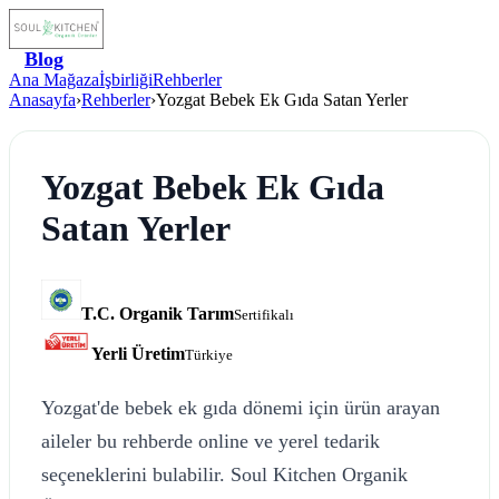
Blog
Ana Mağaza
İşbirliği
Rehberler
Anasayfa
›
Rehberler
›
Yozgat Bebek Ek Gıda Satan Yerler
Yozgat Bebek Ek Gıda
Satan Yerler
T.C. Organik Tarım
Sertifikalı
Yerli Üretim
Türkiye
Yozgat'de bebek ek gıda dönemi için ürün arayan
aileler bu rehberde online ve yerel tedarik
seçeneklerini bulabilir. Soul Kitchen Organik