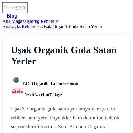
Blog
Ana Mağaza
İşbirliği
Rehberler
Anasayfa
›
Rehberler
›
Uşak Organik Gıda Satan Yerler
Uşak Organik Gıda Satan
Yerler
T.C. Organik Tarım
Sertifikalı
Yerli Üretim
Türkiye
Uşak'de organik gıda satan yer arayanlar için bu
rehber, hem yerel kaynaklar hem de online tedarik
seçeneklerini özetler. Soul Kitchen Organik