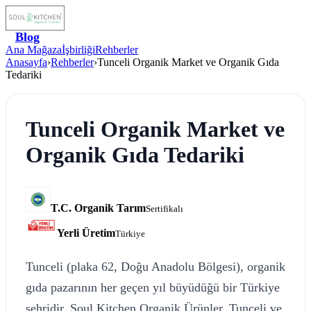
Blog
Ana Mağaza
İşbirliği
Rehberler
Anasayfa
›
Rehberler
›
Tunceli Organik Market ve Organik Gıda
Tedariki
Tunceli Organik Market ve
Organik Gıda Tedariki
T.C. Organik Tarım
Sertifikalı
Yerli Üretim
Türkiye
Tunceli (plaka 62, Doğu Anadolu Bölgesi), organik
gıda pazarının her geçen yıl büyüdüğü bir Türkiye
şehridir. Soul Kitchen Organik Ürünler, Tunceli ve