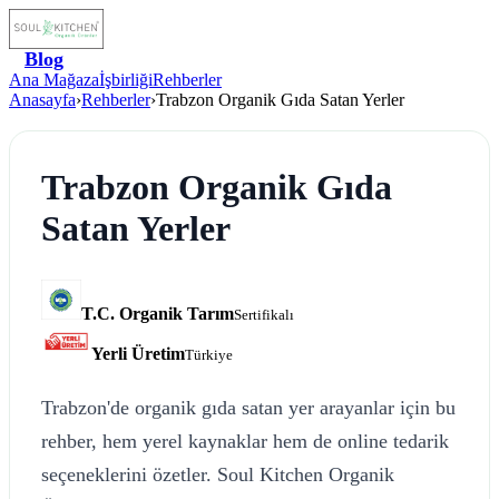
Blog
Ana Mağaza
İşbirliği
Rehberler
Anasayfa
›
Rehberler
›
Trabzon Organik Gıda Satan Yerler
Trabzon Organik Gıda
Satan Yerler
T.C. Organik Tarım
Sertifikalı
Yerli Üretim
Türkiye
Trabzon'de organik gıda satan yer arayanlar için bu
rehber, hem yerel kaynaklar hem de online tedarik
seçeneklerini özetler. Soul Kitchen Organik