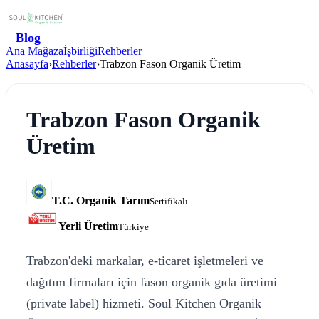
Blog
Ana Mağaza
İşbirliği
Rehberler
Anasayfa
›
Rehberler
›
Trabzon Fason Organik Üretim
Trabzon Fason Organik
Üretim
T.C. Organik Tarım
Sertifikalı
Yerli Üretim
Türkiye
Trabzon'deki markalar, e-ticaret işletmeleri ve
dağıtım firmaları için fason organik gıda üretimi
(private label) hizmeti. Soul Kitchen Organik