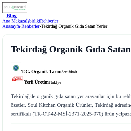
Blog
Ana Mağaza
İşbirliği
Rehberler
Anasayfa
›
Rehberler
›
Tekirdağ Organik Gıda Satan Yerler
Tekirdağ Organik Gıda Satan
T.C. Organik Tarım
Sertifikalı
Yerli Üretim
Türkiye
Tekirdağ'de organik gıda satan yer arayanlar için bu reh
özetler. Soul Kitchen Organik Ürünler, Tekirdağ adresin
sertifikalı (TR-OT-42-MSİ-2371-2025-070) ürün yelpaze