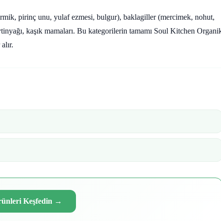
(irmik, pirinç unu, yulaf ezmesi, bulgur), baklagiller (mercimek, nohut,
ytinyağı, kaşık mamaları. Bu kategorilerin tamamı Soul Kitchen Organi
alır.
Ürünleri Keşfedin
→