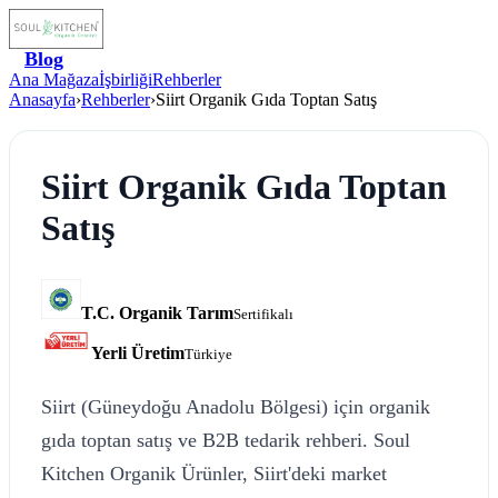
Blog
Ana Mağaza
İşbirliği
Rehberler
Anasayfa
›
Rehberler
›
Siirt Organik Gıda Toptan Satış
Siirt Organik Gıda Toptan
Satış
T.C. Organik Tarım
Sertifikalı
Yerli Üretim
Türkiye
Siirt (Güneydoğu Anadolu Bölgesi) için organik
gıda toptan satış ve B2B tedarik rehberi. Soul
Kitchen Organik Ürünler, Siirt'deki market