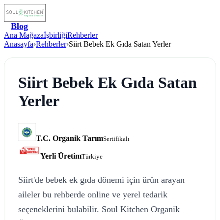
Blog
Ana Mağaza
İşbirliği
Rehberler
Anasayfa
›
Rehberler
›
Siirt Bebek Ek Gıda Satan Yerler
Siirt Bebek Ek Gıda Satan
Yerler
T.C. Organik Tarım
Sertifikalı
Yerli Üretim
Türkiye
Siirt'de bebek ek gıda dönemi için ürün arayan
aileler bu rehberde online ve yerel tedarik
seçeneklerini bulabilir. Soul Kitchen Organik