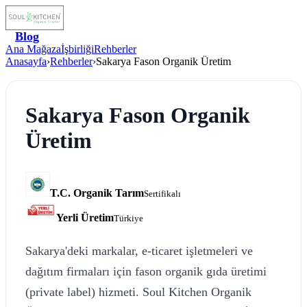
Blog
Ana Mağaza
İşbirliği
Rehberler
Anasayfa
›
Rehberler
›
Sakarya Fason Organik Üretim
Sakarya Fason Organik
Üretim
T.C. Organik Tarım
Sertifikalı
Yerli Üretim
Türkiye
Sakarya'deki markalar, e-ticaret işletmeleri ve
dağıtım firmaları için fason organik gıda üretimi
(private label) hizmeti. Soul Kitchen Organik