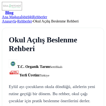
Blog
Ana Mağaza
İşbirliği
Rehberler
Anasayfa
›
Rehberler
›
Okul Açılış Beslenme Rehberi
Okul Açılış Beslenme
Rehberi
T.C. Organik Tarım
Sertifikalı
Yerli Üretim
Türkiye
Eylül ayı çocukların okula döndüğü, ailelerin yeni
rutine geçtiği bir dönem. Bu rehber, okul çağı
çocuklar için pratik beslenme önerilerini derler.