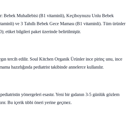
ar: Bebek Muhallebisi (B1 vitaminli), Keçiboynuzu Unlu Bebek
itaminli) ve 3 Tahıllı Bebek Gece Maması (B1 vitaminli). Tüm ürünler
tiket bilgileri paket üzerinde belirtilmiştir.
ın tercih edilir. Soul Kitchen Organik Ürünler ince pirinç unu, ince
mama hazırlığında pediatrist takibinde annelerce kullanılır.
pediatristin yönergeleri esastır. Yeni bir gıdanın 3-5 günlük gözlem
tırır. Bu içerik tıbbi öneri yerine geçmez.