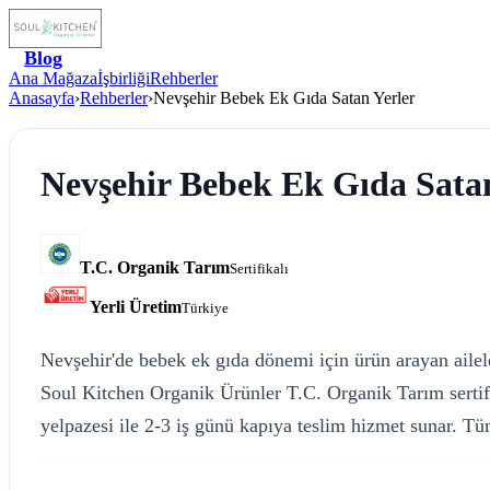
Blog
Ana Mağaza
İşbirliği
Rehberler
Anasayfa
›
Rehberler
›
Nevşehir Bebek Ek Gıda Satan Yerler
Nevşehir Bebek Ek Gıda Satan
T.C. Organik Tarım
Sertifikalı
Yerli Üretim
Türkiye
Nevşehir'de bebek ek gıda dönemi için ürün arayan ailele
Soul Kitchen Organik Ürünler T.C. Organik Tarım sertifi
yelpazesi ile 2-3 iş günü kapıya teslim hizmet sunar. Tüm