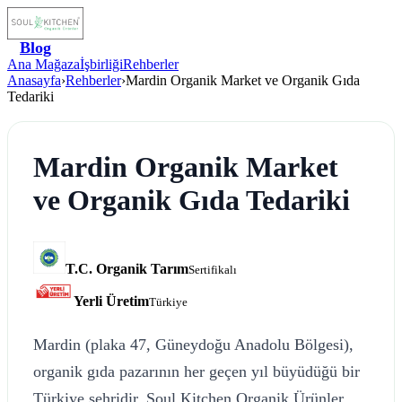
Blog
Ana Mağaza
İşbirliği
Rehberler
Anasayfa
›
Rehberler
›
Mardin Organik Market ve Organik Gıda
Tedariki
Mardin Organik Market
ve Organik Gıda Tedariki
T.C. Organik Tarım
Sertifikalı
Yerli Üretim
Türkiye
Mardin (plaka 47, Güneydoğu Anadolu Bölgesi),
organik gıda pazarının her geçen yıl büyüdüğü bir
Türkiye şehridir. Soul Kitchen Organik Ürünler,