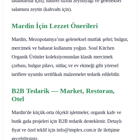
tatlandırma için), naturel sızma zeytinyağı ve geleneksel
salamura zeytin (kahvaltı için).
Mardin İçin Lezzet Önerileri
Mardin, Mezopotamya’nın geleneksel mutfak şehri; bulgur,
mercimek ve baharat kullanımı yoğun. Soul Kitchen
Organik Ürünler koleksiyonundan klasik mercimek
çorbası, bulgur pilavı, sütlaç ve ev ekmeği gibi yöresel
tariflere uyumlu sertifikalı malzemeler tedarik edilebilir.
B2B Tedarik — Market, Restoran,
Otel
Mardin'de küçük-orta ölçekli işletmeler, organik kafe ve
butik gıda projeleri için B2B tedarik desteklenir. Detaylı
fiyat ve özel teklif için info@implex.com.tr ile iletişime
geçebilirsiniz.