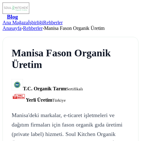
Blog
Ana Mağaza
İşbirliği
Rehberler
Anasayfa
›
Rehberler
›
Manisa Fason Organik Üretim
Manisa Fason Organik
Üretim
T.C. Organik Tarım
Sertifikalı
Yerli Üretim
Türkiye
Manisa'deki markalar, e-ticaret işletmeleri ve
dağıtım firmaları için fason organik gıda üretimi
(private label) hizmeti. Soul Kitchen Organik