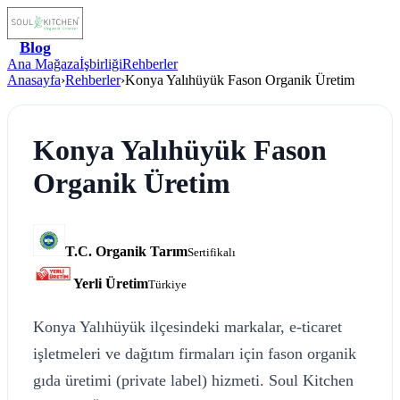
Blog
Ana Mağaza
İşbirliği
Rehberler
Anasayfa
›
Rehberler
›
Konya Yalıhüyük Fason Organik Üretim
Konya Yalıhüyük Fason
Organik Üretim
T.C. Organik Tarım
Sertifikalı
Yerli Üretim
Türkiye
Konya Yalıhüyük ilçesindeki markalar, e-ticaret
işletmeleri ve dağıtım firmaları için fason organik
gıda üretimi (private label) hizmeti. Soul Kitchen