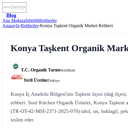
Blog
Ana Mağaza
İşbirliği
Rehberler
Anasayfa
›
Rehberler
›
Konya Taşkent Organik Market Rehberi
Konya Taşkent Organik Mark
T.C. Organik Tarım
Sertifikalı
Yerli Üretim
Türkiye
Konya İç Anadolu Bölgesi'nin Taşkent ilçesi (dağ ilçesi,
rehberi. Soul Kitchen Organik Ürünler, Konya Taşkent ad
(TR-OT-42-MSİ-2371-2025-070) tahıl, un, baklagil, pek
teslim eder.