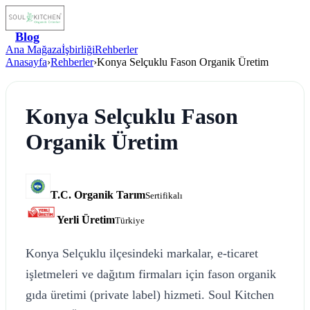
Blog
Ana Mağaza
İşbirliği
Rehberler
Anasayfa
›
Rehberler
›
Konya Selçuklu Fason Organik Üretim
Konya Selçuklu Fason
Organik Üretim
T.C. Organik Tarım
Sertifikalı
Yerli Üretim
Türkiye
Konya Selçuklu ilçesindeki markalar, e-ticaret
işletmeleri ve dağıtım firmaları için fason organik
gıda üretimi (private label) hizmeti. Soul Kitchen