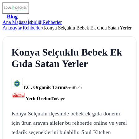
Blog
Ana Mağaza
İşbirliği
Rehberler
Anasayfa
›
Rehberler
›
Konya Selçuklu Bebek Ek Gıda Satan Yerler
Konya Selçuklu Bebek Ek
Gıda Satan Yerler
T.C. Organik Tarım
Sertifikalı
Yerli Üretim
Türkiye
Konya Selçuklu ilçesinde bebek ek gıda dönemi
için ürün arayan aileler bu rehberde online ve yerel
tedarik seçeneklerini bulabilir. Soul Kitchen